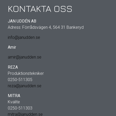
KONTAKTA OSS
JAN UDDÉN AB
Adress: Förrådsvägen 4, 564 31 Bankeryd
info@janudden.se
Amir
amir@janudden.se
REZA
Produktionstekniker
0250-511305
reza@janudden.se
MITRA
Kvalite
0250-511303
mitra@janudden.se