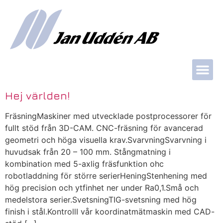
Hej världen!
FräsningMaskiner med utvecklade postprocessorer för
fullt stöd från 3D-CAM. CNC-fräsning för avancerad
geometri och höga visuella krav.SvarvningSvarvning i
huvudsak från 20 – 100 mm. Stångmatning i
kombination med 5-axlig fräsfunktion ohc
robotladdning för större serierHeningStenhening med
hög precision och ytfinhet ner under Ra0,1.Små och
medelstora serier.SvetsningTIG-svetsning med hög
finish i stål.KontrollI vår koordinatmätmaskin med CAD-